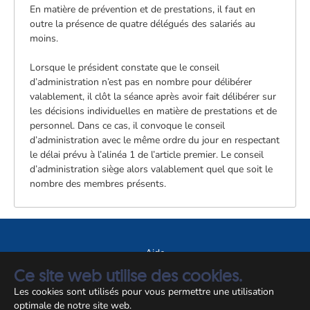
En matière de prévention et de prestations, il faut en
outre la présence de quatre délégués des salariés au
moins.
Lorsque le président constate que le conseil
d’administration n’est pas en nombre pour délibérer
valablement, il clôt la séance après avoir fait délibérer sur
les décisions individuelles en matière de prestations et de
personnel. Dans ce cas, il convoque le conseil
d’administration avec le même ordre du jour en respectant
le délai prévu à l’alinéa 1 de l’article premier. Le conseil
d’administration siège alors valablement quel que soit le
nombre des membres présents.
Aide
Ce site web utilise des cookies.
A propos du site
Les cookies sont utilisés pour vous permettre une utilisation
Notice légale
optimale de notre site web.