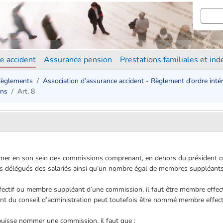
e accident
Assurance pension
Prestations familiales et in
èglements
Association d’assurance accident - Règlement d’ordre intér
ons
Art. 8
mer en son sein des commissions comprenant, en dehors du président ou 
is délégués des salariés ainsi qu’un nombre égal de membres suppléants
ctif ou membre suppléant d’une commission, il faut être membre effec
nt du conseil d’administration peut toutefois être nommé membre effect
 puisse nommer une commission, il faut que :