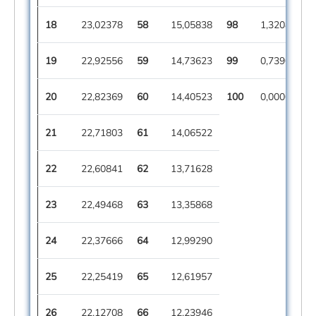
18
23,02378
58
15,05838
98
1,32080
19
22,92556
59
14,73623
99
0,73909
20
22,82369
60
14,40523
100
0,00000
21
22,71803
61
14,06522
22
22,60841
62
13,71628
23
22,49468
63
13,35868
24
22,37666
64
12,99290
25
22,25419
65
12,61957
26
22,12708
66
12,23946