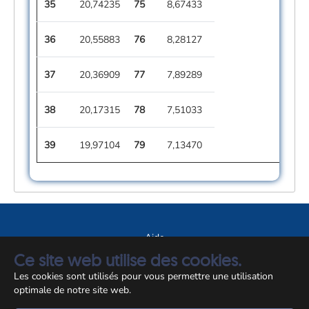
35
20,74235
75
8,67433
36
20,55883
76
8,28127
37
20,36909
77
7,89289
38
20,17315
78
7,51033
39
19,97104
79
7,13470
Aide
Ce site web utilise des cookies.
A propos du site
Les cookies sont utilisés pour vous permettre une utilisation
Notice légale
optimale de notre site web.
© CCSS 2026