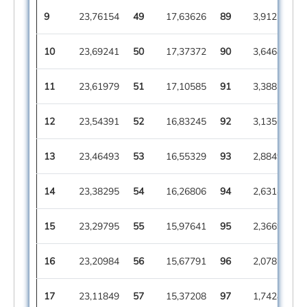
9
23,76154
49
17,63626
89
3,91273
10
23,69241
50
17,37372
90
3,64683
11
23,61979
51
17,10585
91
3,38852
12
23,54391
52
16,83245
92
3,13565
13
23,46493
53
16,55329
93
2,88497
14
23,38295
54
16,26806
94
2,63143
15
23,29795
55
15,97641
95
2,36696
16
23,20984
56
15,67791
96
2,07828
17
23,11849
57
15,37208
97
1,74284