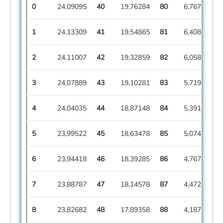
0
24,09095
40
19,76284
80
6,76700
1
24,13309
41
19,54865
81
6,40813
2
24,11007
42
19,32859
82
6,05887
3
24,07889
43
19,10281
83
5,71984
4
24,04035
44
18,87148
84
5,39150
5
23,99522
45
18,63478
85
5,07414
6
23,94418
46
18,39285
86
4,76784
7
23,88787
47
18,14578
87
4,47246
8
23,82682
48
17,89358
88
4,18763