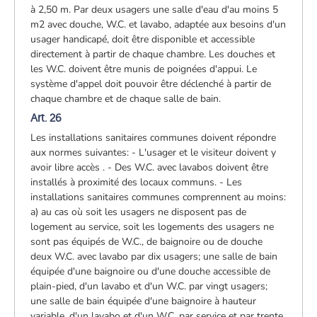
à 2,50 m. Par deux usagers une salle d'eau d'au moins 5
m2 avec douche, W.C. et lavabo, adaptée aux besoins d'un
usager handicapé, doit être disponible et accessible
directement à partir de chaque chambre. Les douches et
les W.C. doivent être munis de poignées d'appui. Le
système d'appel doit pouvoir être déclenché à partir de
chaque chambre et de chaque salle de bain.
Art. 26
Les installations sanitaires communes doivent répondre
aux normes suivantes: - L'usager et le visiteur doivent y
avoir libre accès . - Des W.C. avec lavabos doivent être
installés à proximité des locaux communs. - Les
installations sanitaires communes comprennent au moins:
a) au cas où soit les usagers ne disposent pas de
logement au service, soit les logements des usagers ne
sont pas équipés de W.C., de baignoire ou de douche
deux W.C. avec lavabo par dix usagers; une salle de bain
équipée d'une baignoire ou d'une douche accessible de
plain-pied, d'un lavabo et d'un W.C. par vingt usagers;
une salle de bain équipée d'une baignoire à hauteur
variable, d'un lavabo et d'un W.C. par service et par trente