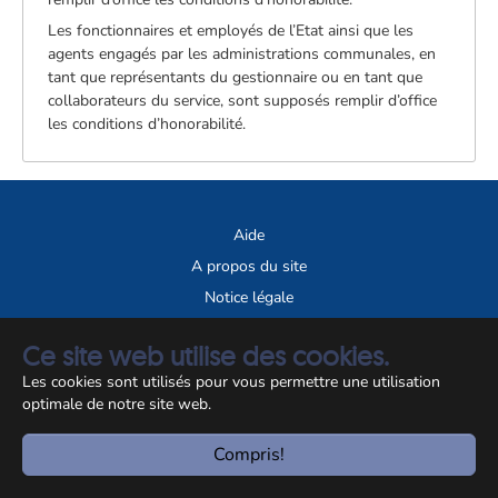
Les fonctionnaires et employés de l’Etat ainsi que les
agents engagés par les administrations communales, en
tant que représentants du gestionnaire ou en tant que
collaborateurs du service, sont supposés remplir d’office
les conditions d’honorabilité.
Aide
A propos du site
Notice légale
© CCSS 2026
Ce site web utilise des cookies.
Les cookies sont utilisés pour vous permettre une utilisation
optimale de notre site web.
Compris!