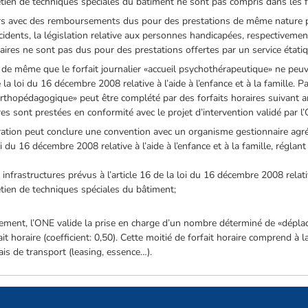
retien de techniques spéciales du bâtiment ne sont pas compris dans les fo
rs avec des remboursements dus pour des prestations de même nature pa
idents, la législation relative aux personnes handicapées, respectivement 
aires ne sont pas dus pour des prestations offertes par un service étatiq
», de même que le forfait journalier «accueil psychothérapeutique» ne peu
 la loi du 16 décembre 2008 relative à l’aide à l’enfance et à la famille. Par
l orthopédagogique» peut être complété par des forfaits horaires suivant art
 sont prestées en conformité avec le projet d’intervention validé par l’O
égration peut conclure une convention avec un organisme gestionnaire ag
oi du 16 décembre 2008 relative à l’aide à l’enfance et à la famille, réglant
 infrastructures prévus à l’article 16 de la loi du 16 décembre 2008 relative
retien de techniques spéciales du bâtiment;
acement, l’ONE valide la prise en charge d’un nombre déterminé de «dépl
it horaire (coefficient: 0,50). Cette moitié de forfait horaire comprend à l
ais de transport (leasing, essence…).