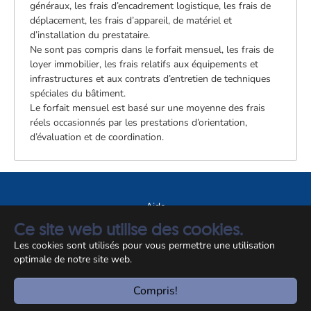
généraux, les frais d’encadrement logistique, les frais de
déplacement, les frais d’appareil, de matériel et
d’installation du prestataire.
Ne sont pas compris dans le forfait mensuel, les frais de
loyer immobilier, les frais relatifs aux équipements et
infrastructures et aux contrats d’entretien de techniques
spéciales du bâtiment.
Le forfait mensuel est basé sur une moyenne des frais
réels occasionnés par les prestations d’orientation,
d’évaluation et de coordination.
Aide
Ce site web utilise des cookies.
A propos du site
Les cookies sont utilisés pour vous permettre une utilisation
Notice légale
optimale de notre site web.
© CCSS 2026
Compris!