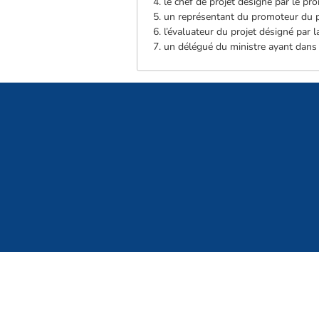
4. le chef de projet désigné par le pr
5. un représentant du promoteur du p
6. l’évaluateur du projet désigné par l
7. un délégué du ministre ayant dans 