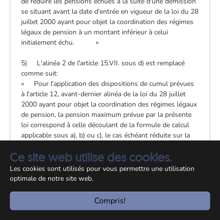
de réduire les pensions échues à la suite d'une démission
se situant avant la date d'entrée en vigueur de la loi du 28
juillet 2000 ayant pour objet la coordination des régimes
légaux de pension à un montant inférieur à celui
initialement échu. »
5) L'alinéa 2 de l'article 15.VII. sous d) est remplacé
comme suit:
« Pour l'application des dispositions de cumul prévues
à l'article 12, avant-dernier alinéa de la loi du 28 juillet
2000 ayant pour objet la coordination des régimes légaux
de pension, la pension maximum prévue par la présente
loi correspond à celle découlant de la formule de calcul
applicable sous a), b) ou c), le cas échéant réduite sur la
base des taux de réversion prévus aux articles 20 et
Ce site web utilise des cookies.
suivants à l'égard des survivants du fonctionnaire. »
Les cookies sont utilisés pour vous permettre une utilisation
6) A l'article 54., paragraphe 1, point e) la dernière
optimale de notre site web.
phrase est remplacée et complétée comme suit:
« Néanmoins, en cas d'incapacité totale au travail, la
Compris!
pension est due avec effet immédiat. Le cas échéant,
l'attribution d'une pension d'invalidité dans le régime