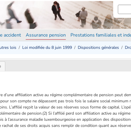
e accident
Assurance pension
Prestations familiales et in
utres lois
Loi modifiée du 8 juin 1999
Dispositions générales
Dro
e
ritère d’une affiliation active au régime complémentaire de pension peut de
s pour son compte ne dépassent pas trois fois le salaire social minimum 
ins. L’affilié reçoit la valeur de ses réserves sous forme de capital. L’opé
émentaire de pension.(2) Si l’affilié perd son affiliation active au régi
mis à l’assurance maladie luxembourgeoise en application des dispositions
 le rachat de ses droits acquis sans remplir de condition quant aux réser