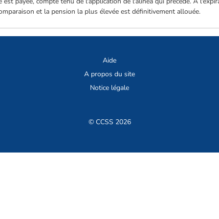
e est payée, compte tenu de l'application de l'alinéa qui précède. A l'expi
comparaison et la pension la plus élevée est définitivement allouée.
Aide
A propos du site
Notice légale
© CCSS 2026