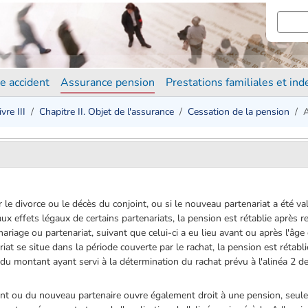
e accident
Assurance pension
Prestations familiales et in
ivre III
Chapitre II. Objet de l'assurance
Cessation de la pension
A
le divorce ou le décès du conjoint, ou si le nouveau partenariat a été va
e aux effets légaux de certains partenariats, la pension est rétablie après
age ou partenariat, suivant que celui-ci a eu lieu avant ou après l'âge
at se situe dans la période couverte par le rachat, la pension est rétabli
e du montant ayant servi à la détermination du rachat prévu à l'alinéa 2 de
nt ou du nouveau partenaire ouvre également droit à une pension, seul