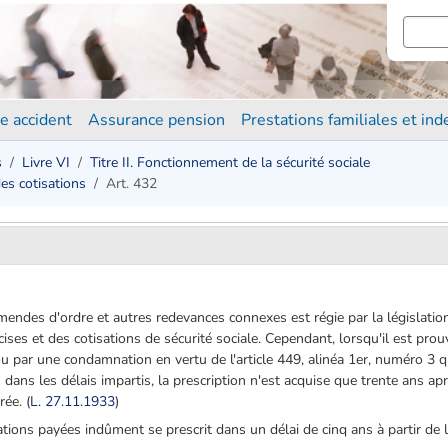
e accident
Assurance pension
Prestations familiales et in
s
Livre VI
Titre II. Fonctionnement de la sécurité sociale
des cotisations
Art. 432
amendes d'ordre et autres redevances connexes est régie par la législati
cises et des cotisations de sécurité sociale. Cependant, lorsqu'il est prou
u par une condamnation en vertu de l'article 449, alinéa 1er, numéro 3 q
s dans les délais impartis, la prescription n'est acquise que trente ans a
rée. (
L. 27.11.1933
)
ions payées indûment se prescrit dans un délai de cinq ans à partir de l