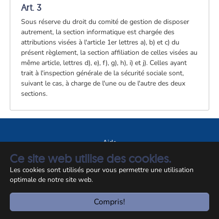
Art. 3
Sous réserve du droit du comité de gestion de disposer
autrement, la section informatique est chargée des
attributions visées à l'article 1er lettres a), b) et c) du
présent règlement, la section affiliation de celles visées au
même article, lettres d), e), f), g), h), i) et j). Celles ayant
trait à l'inspection générale de la sécurité sociale sont,
suivant le cas, à charge de l'une ou de l'autre des deux
sections.
Aide
Ce site web utilise des cookies.
A propos du site
Les cookies sont utilisés pour vous permettre une utilisation
Notice légale
optimale de notre site web.
© CCSS 2026
Compris!