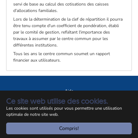
servi de base au calcul des cotisations des caisses
d'allocations familiales.
Lors de la détermination de la clef de répartition il pourra
être tenu compte d'un coefficient de pondération, établi
par le comité de gestion, reflétant l'importance des
travaux à assumer par le centre commun pour les
différentes institutions.
Tous les ans le centre commun soumet un rapport
financier aux utilisateurs.
Aide
Ce site web utilise des cookies.
A propos du site
Les cookies sont utilisés pour vous permettre une utilisation
Notice légale
optimale de notre site web.
© CCSS 2026
Compris!