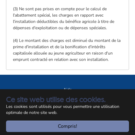
(3) Ne sont pas prises en compte pour le calcul de
l'abattement spécial, les charges en rapport avec
l'installation déductibles du bénéfice agricole à titre de
dépenses d'exploitation ou de dépenses spéciales.
(4) Le montant des charges est diminué du montant de la
prime d'installation et de la bonification d'intérêts
capitalisée allouée au jeune agriculteur en raison d'un
emprunt contracté en relation avec son installation.
Aide
Ce site web utilise des cookies.
A propos du site
Les cookies sont utilisés pour vous permettre une utilisation
Notice légale
optimale de notre site web.
© CCSS 2026
Compris!