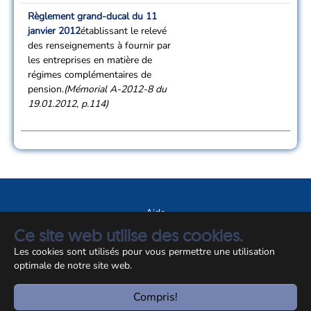
Règlement grand-ducal du 11
janvier 2012
établissant le relevé
des renseignements à fournir par
les entreprises en matière de
régimes complémentaires de
pension.
(Mémorial A-2012-8 du
19.01.2012, p.114)
Aide
Ce site web utilise des cookies.
A propos du site
Les cookies sont utilisés pour vous permettre une utilisation
Notice légale
optimale de notre site web.
© CCSS 2026
Compris!