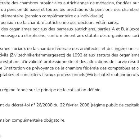
retraite des chambres provinciales autrichiennes de médecins, fondées sur
 ou pension de base) et toutes les prestations de pensions des chambres
plémentaire (pension complémentaire ou individuelle).
e pension de la chambre autrichienne des docteurs vétérinaires.
ts des organismes sociaux des barreaux autrichiens, parties A et B, à l’e
de veuvage ou d’orphelins, conformément aux statuts des organismes socia
ismes sociaux de la chambre fédérale des architectes et des ingénieurs-c
ivils (Ziviltechnikerkammergesetz) de 1993 et aux statuts des organismes
restations d’invalidité professionnelle et des allocations de survie résul
 de l’institution de prévoyance de la chambre fédérale des comptables et c
omptables et conseillers fiscaux professionnels(Wirtschaftstreuhandberufs
 régime fondé sur le principe de la cotisation définie.
 du décret-loi n° 26/2008 du 22 février 2008 (régime public de capitalis
nsion complémentaire obligatoire.
.