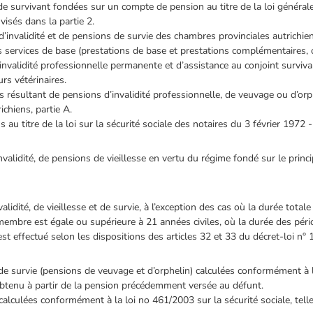
e survivant fondées sur un compte de pension au titre de la loi général
visés dans la partie 2.
’invalidité et de pensions de survie des chambres provinciales autrichi
 services de base (prestations de base et prestations complémentaires, 
nvalidité professionnelle permanente et d’assistance au conjoint surviv
rs vétérinaires.
 résultant de pensions d’invalidité professionnelle, de veuvage ou d’orph
chiens, partie A.
 au titre de la loi sur la sécurité sociale des notaires du 3 février 1972
lidité, de pensions de vieillesse en vertu du régime fondé sur le princip
idité, de vieillesse et de survie, à l’exception des cas où la durée tota
 membre est égale ou supérieure à 21 années civiles, où la durée des pér
 est effectué selon les dispositions des articles 32 et 33 du décret-loi 
 survie (pensions de veuvage et d’orphelin) calculées conformément à la
obtenu à partir de la pension précédemment versée au défunt.
lculées conformément à la loi no 461/2003 sur la sécurité sociale, tell