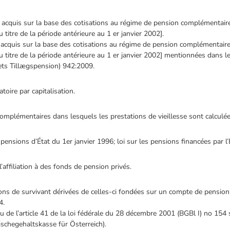
s acquis sur la base des cotisations au régime de pension complémentair
titre de la période antérieure au 1 er janvier 2002].
s acquis sur la base des cotisations au régime de pension complémentair
 titre de la période antérieure au 1 er janvier 2002] mentionnées dans 
ets Tillægspension) 942:2009.
toire par capitalisation.
mplémentaires dans lesquels les prestations de vieillesse sont calculées
 pensions d’État du 1er janvier 1996; loi sur les pensions financées par l’
affiliation à des fonds de pension privés.
ons de survivant dérivées de celles-ci fondées sur un compte de pension a
4.
tu de l’article 41 de la loi fédérale du 28 décembre 2001 (BGBl I) no 154 
schegehaltskasse für Österreich).