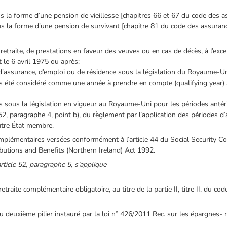
 la forme d’une pension de vieillesse [chapitres 66 et 67 du code des a
 la forme d’une pension de survivant [chapitre 81 du code des assuranc
traite, de prestations en faveur des veuves ou en cas de décès, à l’exce
 le 6 avril 1975 ou après:
s d’assurance, d’emploi ou de résidence sous la législation du Royaume-U
as été considéré comme une année à prendre en compte (qualifying year) a
es sous la législation en vigueur au Royaume-Uni pour les périodes antéri
 52, paragraphe 4, point b), du règlement par l’application des périodes 
utre État membre.
lémentaires versées conformément à l’article 44 du Social Security Con
ributions and Benefits (Northern Ireland) Act 1992.
article 52, paragraphe 5, s’applique
etraite complémentaire obligatoire, au titre de la partie II, titre II, du co
u deuxième pilier instauré par la loi n° 426/2011 Rec. sur les épargnes- r