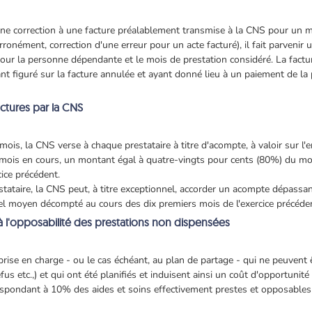
une correction à une facture préalablement transmise à la CNS pour un mo
rronément, correction d'une erreur pour un acte facturé), il fait parvenir
 pour la personne dépendante et le mois de prestation considéré. La fact
ant figuré sur la facture annulée et ayant donné lieu à un paiement de 
actures par la CNS
ois, la CNS verse à chaque prestataire à titre d'acompte, à valoir sur l'
le mois en cours, un montant égal à quatre-vingts pour cents (80%) du
cice précédent.
tataire, la CNS peut, à titre exceptionnel, accorder un acompte dépassa
 moyen décompté au cours des dix premiers mois de l'exercice précéde
ve à l'opposabilité des prestations non dispensées
prise en charge - ou le cas échéant, au plan de partage - qui ne peuvent 
us etc.,) et qui ont été planifiés et induisent ainsi un coût d'opportunité
espondant à 10% des aides et soins effectivement prestes et opposable