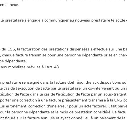
 en annexe.
le prestataire s'engage à communiquer au nouveau prestataire le solde et 
4 du CSS, la facturation des prestations dispensées s'effectue sur une b
tion, chaque facture transmise pour une personne dépendante prise en cha
nne dépendante.
 aux modalités prévues à l'Art. 48.
 prestataire renseigné dans la facture doit répondre aux dispositions su
e cas de l'exécution de l'acte par le prestataire, un co-intervenant ou un
écution de l'acte dans le cas de l'exécution de l'acte par un sous-traitant
apporter une correction à une facture préalablement transmise à la CNS p
lus erronément, correction d'une erreur pour un acte facturé), il fait par
 pour la personne dépendante et le mois de prestation considéré. La fact
ant figuré sur la facture annulée et ayant donné lieu à un paiement de 