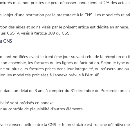
s facturés mais non prestes ne peut dépasser annuellement 2% des actes
objet d'une restitution par le prestataire à la CNS. Les modalités relativ
ation des aides et soins visés par le présent article est décrite en annexe
les CSSTA visés à l'article 389 du CSS.
la CNS
 sont notifiées avant le trentième jour suivant celui de la réception du fi
 son ensemble, les factures ou les lignes de facturation. Selon le type de
 une ou plusieurs factures prises dans leur intégralité, ou refusera une ou
 les modalités précisées à l'annexe prévue à l'Art. 48.
r, dans un délai de 3 ans à compter du 31 décembre de P«exercice prestat
bilité sont précisés en annexe.
r au contrôle de plausibilité d'autres éléments.
r voie consensuelle entre la CNS et le prestataire est tranché définitiveme