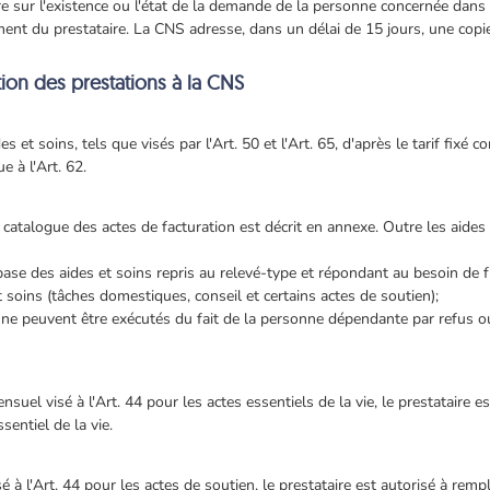
 sur l'existence ou l'état de la demande de la personne concernée dans 
ent du prestataire. La CNS adresse, dans un délai de 15 jours, une copi
ation des prestations à la CNS
es et soins, tels que visés par l'Art. 50 et l'Art. 65, d'après le tarif fixé
e à l'Art. 62.
 catalogue des actes de facturation est décrit en annexe. Outre les aides e
 base des aides et soins repris au relevé-type et répondant au besoin de 
et soins (tâches domestiques, conseil et certains actes de soutien);
ui ne peuvent être exécutés du fait de la personne dépendante par refus 
nsuel visé à l'Art. 44 pour les actes essentiels de la vie, le prestataire 
sentiel de la vie.
sé à l'Art. 44 pour les actes de soutien, le prestataire est autorisé à rem