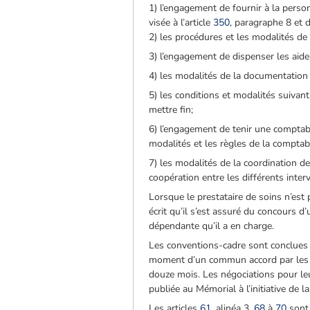
1) l’engagement de fournir à la perso
visée à l’article
350
, paragraphe 8 et 
2) les procédures et les modalités de
3) l’engagement de dispenser les aide
4) les modalités de la documentation n
5) les conditions et modalités suivan
mettre fin;
6) l’engagement de tenir une comptab
modalités et les règles de la comptab
7) les modalités de la coordination d
coopération entre les différents inter
Lorsque le prestataire de soins n’est
écrit qu’il s’est assuré du concours d
dépendante qu’il a en charge.
Les conventions-cadre sont conclues p
moment d’un commun accord par les pa
douze mois. Les négociations pour le
publiée au Mémorial à l’initiative de l
Les articles
61
, alinéa 3,
68
à
70
sont 