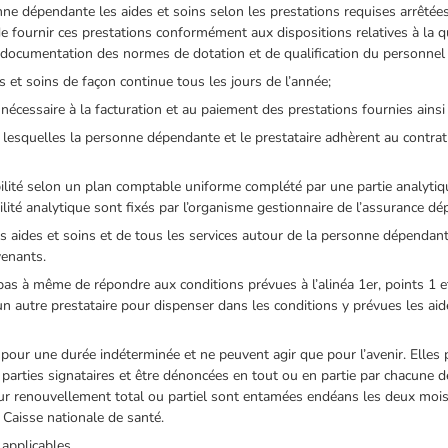
nne dépendante les aides et soins selon les prestations requises arrêtée
de fournir ces prestations conformément aux dispositions relatives à la qu
 documentation des normes de dotation et de qualification du personnel v
s et soins de façon continue tous les jours de l’année;
écessaire à la facturation et au paiement des prestations fournies ainsi q
t lesquelles la personne dépendante et le prestataire adhèrent au contrat
ilité selon un plan comptable uniforme complété par une partie analytiq
ilité analytique sont fixés par l’organisme gestionnaire de l’assurance d
es aides et soins et de tous les services autour de la personne dépendant
venants.
 pas à même de répondre aux conditions prévues à l’alinéa 1er, points 1 e
’un autre prestataire pour dispenser dans les conditions y prévues les aid
our une durée indéterminée et ne peuvent agir que pour l’avenir. Elles 
rties signataires et être dénoncées en tout ou en partie par chacune 
ur renouvellement total ou partiel sont entamées endéans les deux mois 
a Caisse nationale de santé.
applicables.