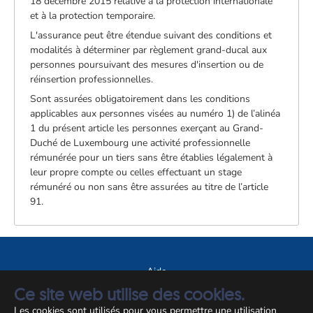
18 décembre 2015 relative à la protection internationale
et à la protection temporaire.
L'assurance peut être étendue suivant des conditions et
modalités à déterminer par règlement grand-ducal aux
personnes poursuivant des mesures d'insertion ou de
réinsertion professionnelles.
Sont assurées obligatoirement dans les conditions
applicables aux personnes visées au numéro 1) de l’alinéa
1 du présent article les personnes exerçant au Grand-
Duché de Luxembourg une activité professionnelle
rémunérée pour un tiers sans être établies légalement à
leur propre compte ou celles effectuant un stage
rémunéré ou non sans être assurées au titre de l’article
91.
Aide
Ce site web utilise des cookies.
A propos du site
Les cookies sont utilisés pour vous permettre une utilisation
Notice légale