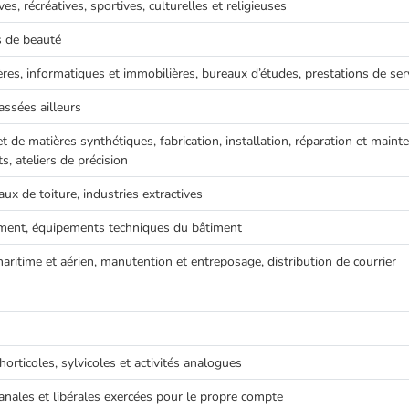
ves, récréatives, sportives, culturelles et religieuses
ns de beauté
ières, informatiques et immobilières, bureaux d’études, prestations de se
lassées ailleurs
et de matières synthétiques, fabrication, installation, réparation et main
, ateliers de précision
ux de toiture, industries extractives
ent, équipements techniques du bâtiment
 maritime et aérien, manutention et entreposage, distribution de courrier
, horticoles, sylvicoles et activités analogues
sanales et libérales exercées pour le propre compte