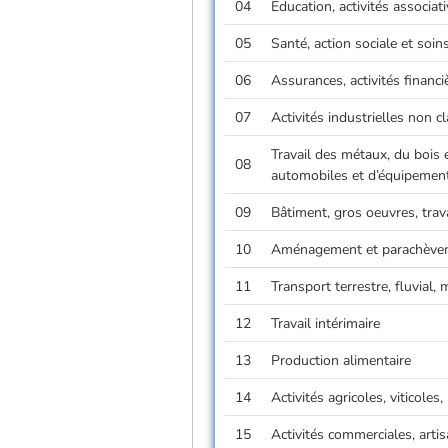
04
Education, activités associati
05
Santé, action sociale et soi
06
Assurances, activités financ
07
Activités industrielles non c
Travail des métaux, du bois 
08
automobiles et d’équipements
09
Bâtiment, gros oeuvres, trava
10
Aménagement et parachèvem
11
Transport terrestre, fluvial,
12
Travail intérimaire
13
Production alimentaire
14
Activités agricoles, viticoles
15
Activités commerciales, arti