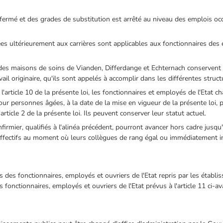
fermé et des grades de substitution est arrêté au niveau des emplois o
ées ultérieurement aux carrières sont applicables aux fonctionnaires des 
t des maisons de soins de Vianden, Differdange et Echternach conservent l
vail originaire, qu'ils sont appelés à accomplir dans les différentes struc
l'article 10 de la présente loi, les fonctionnaires et employés de l'Etat c
pour personnes âgées, à la date de la mise en vigueur de la présente loi, 
rticle 2 de la présente loi. Ils peuvent conserver leur statut actuel.
infirmier, qualifiés à l'alinéa précédent, pourront avancer hors cadre jusqu'
ffectifs au moment où leurs collègues de rang égal ou immédiatement i
s des fonctionnaires, employés et ouvriers de l'Etat repris par les établi
s fonctionnaires, employés et ouvriers de l'Etat prévus à l'article 11 ci