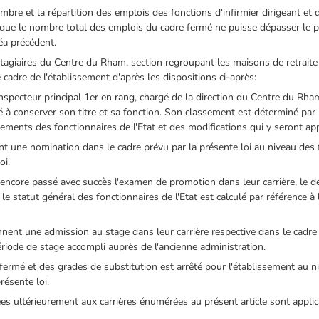
mbre et la répartition des emplois des fonctions d'infirmier dirigeant et d
que le nombre total des emplois du cadre fermé ne puisse dépasser le pour
éa précédent.
stagiaires du Centre du Rham, section regroupant les maisons de retrait
cadre de l'établissement d'après les dispositions ci-après:
d'inspecteur principal 1er en rang, chargé de la direction du Centre du Rha
sé à conserver son titre et sa fonction. Son classement est déterminé par 
itements des fonctionnaires de l'Etat et des modifications qui y seront a
ent une nomination dans le cadre prévu par la présente loi au niveau de
oi.
encore passé avec succès l'examen de promotion dans leur carrière, le délai 
t le statut général des fonctionnaires de l'Etat est calculé par référence
nnent une admission au stage dans leur carrière respective dans le cadre d
ériode de stage accompli auprès de l'ancienne administration.
fermé et des grades de substitution est arrêté pour l'établissement au 
résente loi.
ées ultérieurement aux carrières énumérées au présent article sont appli