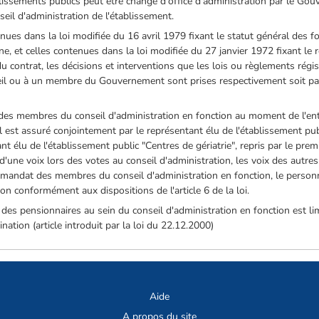
lissements publics peut être changé d'office d'administration par le Gouv
seil d'administration de l'établissement.
ues dans la loi modifiée du 16 avril 1979 fixant le statut général des fo
ne, et celles contenues dans la loi modifiée du 27 janvier 1972 fixant le
u contrat, les décisions et interventions que les lois ou règlements régi
l ou à un membre du Gouvernement sont prises respectivement soit par le
des membres du conseil d'administration en fonction au moment de l'entré
est assuré conjointement par le représentant élu de l'établissement pub
t élu de l'établissement public "Centres de gériatrie", repris par le pre
'une voix lors des votes au conseil d'administration, les voix des autr
u mandat des membres du conseil d'administration en fonction, le perso
on conformément aux dispositions de l'article 6 de la loi.
 des pensionnaires au sein du conseil d'administration en fonction est l
nation (article introduit par la loi du 22.12.2000)
Aide
A propos du site