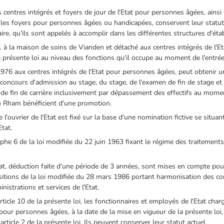
s centres intégrés et foyers de jour de l'Etat pour personnes âgées, ain
 les foyers pour personnes âgées ou handicapées, conservent leur statut 
naire, qu'ils sont appelés à accomplir dans les différentes structures d'ét
1 à la maison de soins de Vianden et détaché aux centres intégrés de l'
 présente loi au niveau des fonctions qu'il occupe au moment de l'entrée 
1976 aux centres intégrés de l'Etat pour personnes âgées, peut obtenir 
du concours d'admission au stage, du stage, de l'examen de fin de stage e
 de fin de carrière inclusivement par dépassement des effectifs au mome
u Rham bénéficient d'une promotion.
 l'ouvrier de l'Etat est fixé sur la base d'une nomination fictive se situa
tat.
raphe 6 de la loi modifiée du 22 juin 1963 fixant le régime des traitements
at, déduction faite d'une période de 3 années, sont mises en compte pour
positions de la loi modifiée du 28 mars 1986 portant harmonisation des c
nistrations et services de l'Etat.
rticle 10 de la présente loi, les fonctionnaires et employés de l'Etat char
t pour personnes âgées, à la date de la mise en vigueur de la présente loi
rticle 2 de la présente loi. Ils peuvent conserver leur statut actuel.