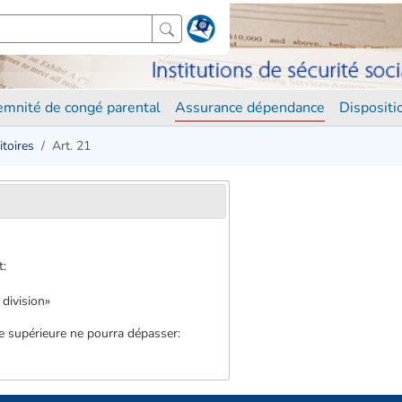
demnité de congé parental
Assurance dépendance
Disposit
itoires
Art. 21
t:
 division»
re supérieure ne pourra dépasser: