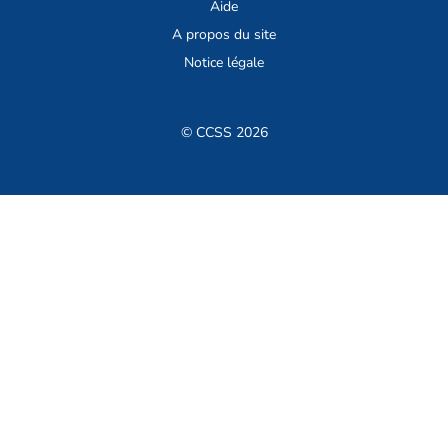
Aide
A propos du site
Notice légale
© CCSS 2026