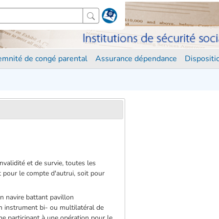
demnité de congé parental
Assurance dépendance
Disposit
validité et de survie, toutes les
pour le compte d'autrui, soit pour
n navire battant pavillon
 instrument bi- ou multilatéral de
e participant à une opération pour le