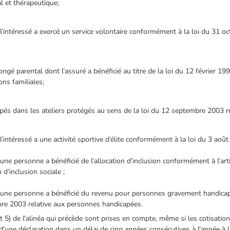
l et thérapeutique;
l’intéressé a exercé un service volontaire conformément à la loi du 31 oc
ngé parental dont l’assuré a bénéficié au titre de la loi du 12 février 19
ons familiales;
upés dans les ateliers protégés au sens de la loi du 12 septembre 2003 
l’intéressé a une activité sportive d’élite conformément à la loi du 3 aoû
ne personne a bénéficié de l’allocation d’inclusion conformément à l’artic
 d’inclusion sociale ;
 une personne a bénéficié du revenu pour personnes gravement handicap
bre 2003 relative aux personnes handicapées.
 5) de l'alinéa qui précède sont prises en compte, même si les cotisation
et d'une déclaration dans un délai de cinq années consécutives à l'année à 