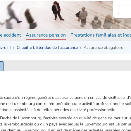
e accident
Assurance pension
Prestations familiales et in
ivre III
Chapitre I. Etendue de l'assurance
Assurance obligatoire
 cadre d'un régime général d'assurance pension en cas de vieillesse, d'in
é de Luxembourg contre rémunération une activité professionnelle soit 
ériodes assimilées à de telles périodes d'activité professionnelle.
-Duché de Luxembourg, l'activité exercée en qualité de gens de mer sur u
s luxembourgeois ou d'un pays avec lequel le Luxembourg est lié par un
s résidant au Luxembourg. Il en est de même des activités prestées comm