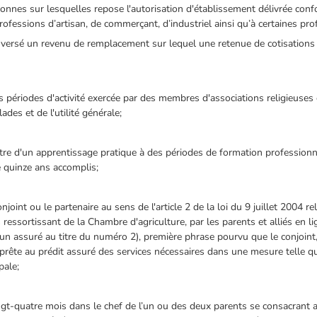
rsonnes sur lesquelles repose l'autorisation d'établissement délivrée co
ofessions d’artisan, de commerçant, d’industriel ainsi qu’à certaines prof
 versé un revenu de remplacement sur lequel une retenue de cotisations 
s périodes d'activité exercée par des membres d'associations religieuses
ades et de l'utilité générale;
itre d'un apprentissage pratique à des périodes de formation profession
e quinze ans accomplis;
joint ou le partenaire au sens de l'article 2 de la loi du 9 juillet 2004 re
és ressortissant de la Chambre d'agriculture, par les parents et alliés en l
n assuré au titre du numéro 2), première phrase pourvu que le conjoint, l
prête au prédit assuré des services nécessaires dans une mesure telle q
pale;
gt-quatre mois dans le chef de l’un ou des deux parents se consacrant 