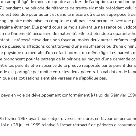
l ou adoptif âgé de moins de quatre ans lors de l’adoption, à condition qu
e 171 pendant une période de référence de trente-six mois précédant celui 
ence est étendue pour autant et dans la mesure où elle se superpose à des
e vingt-quatre mois mise en compte ne doit pas se superposer avec une p
égime étranger. Elle prend cours le mois suivant la naissance ou l’adoptio
tion de l’indemnité pécuniaire de maternité. Elle est étendue à quarante-h
enfant, l’intéressé élève dans son foyer au moins deux autres enfants légi
 ou de plusieurs affections constitutives d’une insuffisance ou d’une dim
ité physique ou mentale d’un enfant normal du même âge. Les parents dés
 se prononcent pour le partage de la période au moyen d’une demande c
entre les parents et en absence de la preuve rapportée par le parent de
ériode est partagée par moitié entre les deux parents. La validation de la
n que des cotisations aient été versées ne s’applique pas.
 pays en voie de développement conformément à la loi du 6 janvier 1996
 25 février 1967 ayant pour objet diverses mesures en faveur de personn
la loi du 28 juillet 1969 relative à l'achat rétroactif de périodes d'assura