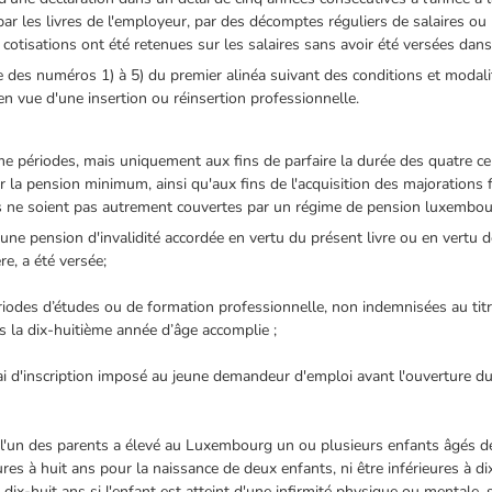
é par les livres de l'employeur, par des décomptes réguliers de salaires 
 cotisations ont été retenues sur les salaires sans avoir été versées dans 
e des numéros 1) à 5) du premier alinéa suivant des conditions et modal
n vue d'une insertion ou réinsertion professionnelle.
périodes, mais uniquement aux fins de parfaire la durée des quatre cent
ur la pension minimum, ainsi qu'aux fins de l'acquisition des majorations f
es ne soient pas autrement couvertes par un régime de pension luxembour
une pension d'invalidité accordée en vertu du présent livre ou en vertu d
e, a été versée;
des d’études ou de formation professionnelle, non indemnisées au titr
s la dix-huitième année d’âge accomplie ;
ai d'inscription imposé au jeune demandeur d'emploi avant l'ouverture d
 l'un des parents a élevé au Luxembourg un ou plusieurs enfants âgés d
res à huit ans pour la naissance de deux enfants, ni être inférieures à di
 dix-huit ans si l'enfant est atteint d'une infirmité physique ou mentale, s