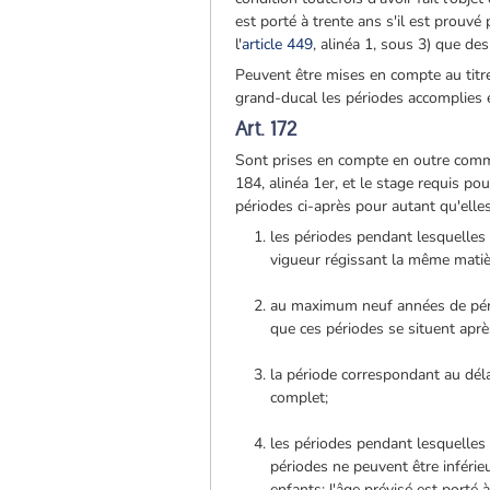
est porté à trente ans s'il est prouv
l'
article 449
, alinéa 1, sous 3) que des
Peuvent être mises en compte au titr
grand-ducal les périodes accomplies e
Art. 172
Sont prises en compte en outre comme 
184, alinéa 1er, et le stage requis po
périodes ci-après pour autant qu'ell
les périodes pendant lesquelles 
vigueur régissant la même matièr
au maximum neuf années de pério
que ces périodes se situent aprè
la période correspondant au dél
complet;
les périodes pendant lesquelles
périodes ne peuvent être inférieu
enfants; l'âge prévisé est porté à