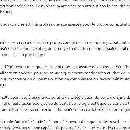
stitution spécialisée. Le ministre ayant dans ses attributions la sécurité 
mbourg;
ondant à une activité professionnelle exercée pour le propre compte et 
nnées les périodes d'activité professionnelle au Luxembourg se situant a
nsées de l'assurance obligatoire en vertu des dispositions légales appli
rement lieu à prestations;
vier 1990 pendant lesquelles une personne a assuré des soins au bénéfici
 allocation spéciale pour personnes gravement handicapées au titre de la
 pour impotence ou d’une majoration de complément du revenu minimum gar
986;
onnelle soumises à assurance au titre de la législation du pays d'origine
la nationalité luxembourgeoise du statut de réfugié politique au sens de l'
r autant qu'elles soient exclues du bénéfice de prestations par tout régi
itre de l'
article 171
, alinéa 1, sous 17 pendant lesquelles le travailleur h
ve aux personnes handicapées n'a pas pu être occupé, pour des raisons 