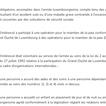
e obligatoire, accomplies dans l'armée luxembourgeoise, compte tenu des 
résultant d'un accident subi ou d'une maladie grave contractée à l'occasi
 couvertes par des cotisations de sécurité sociale;
l'intéressé a participé à une opération pour le maintien de la paix confor
Grand-Duché de Luxembourg à des opérations pour le maintien de la paix 
l’intéressé était volontaire au service de l’armée au sens de la loi du 2 
i du 27 juillet 1992 relative à la participation du Grand-Duché de Luxemb
e cadre d’organisations internationales ;
 une personne a assuré des aides et des soins à une personne dépendante
nnelle au sens des numéros 1), 2) et 4) visés ci-dessus;
une personne a accueilli un enfant en placement de jour et de nuit ou e
organisme agréé conformément à la législation réglant les relations ent