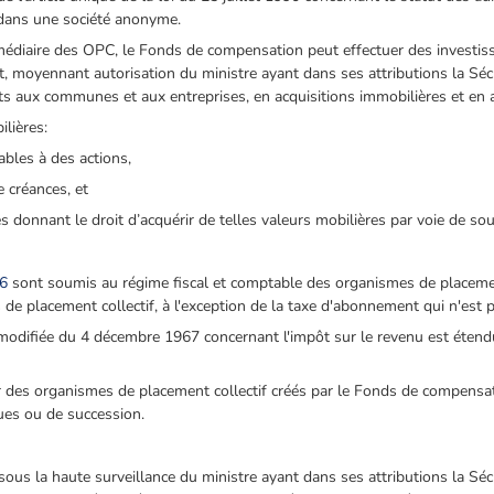
 dans une société anonyme.
médiaire des OPC, le Fonds de compensation peut effectuer des investis
moyennant autorisation du ministre ayant dans ses attributions la Sécuri
rêts aux communes et aux entreprises, en acquisitions immobilières et en a
lières:
lables à des actions,
e créances, et
s donnant le droit d’acquérir de telles valeurs mobilières par voie de so
66
sont soumis au régime fiscal et comptable des organismes de placement 
 de placement collectif, à l'exception de la taxe d'abonnement qui n'est 
loi modifiée du 4 décembre 1967 concernant l'impôt sur le revenu est ét
 des organismes de placement collectif créés par le Fonds de compensa
ues ou de succession.
us la haute surveillance du ministre ayant dans ses attributions la Sécur