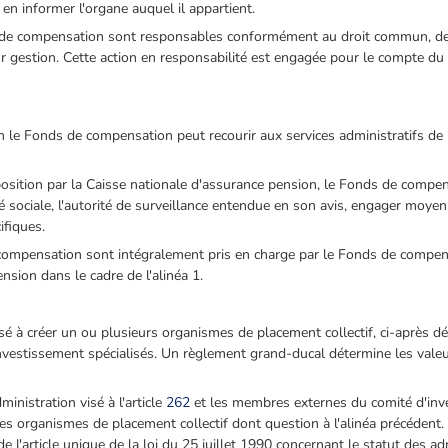
n informer l'organe auquel il appartient.
e compensation sont responsables conformément au droit commun, de l
r gestion. Cette action en responsabilité est engagée pour le compte d
 le Fonds de compensation peut recourir aux services administratifs de 
sition par la Caisse nationale d'assurance pension, le Fonds de compens
é sociale, l'autorité de surveillance entendue en son avis, engager moyen
ifiques.
e compensation sont intégralement pris en charge par le Fonds de compens
nsion dans le cadre de l'alinéa 1.
é à créer un ou plusieurs organismes de placement collectif, ci-après d
nvestissement spécialisés. Un règlement grand-ducal détermine les valeur
inistration visé à l'article
262
et les membres externes du comité d'inve
es organismes de placement collectif dont question à l'alinéa précédent
 l'article unique de la loi du 25 juillet 1990 concernant le statut des ad