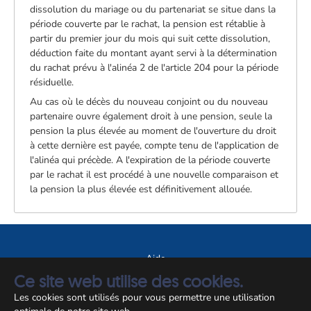
dissolution du mariage ou du partenariat se situe dans la
période couverte par le rachat, la pension est rétablie à
partir du premier jour du mois qui suit cette dissolution,
déduction faite du montant ayant servi à la détermination
du rachat prévu à l'alinéa 2 de l'article 204 pour la période
résiduelle.
Au cas où le décès du nouveau conjoint ou du nouveau
partenaire ouvre également droit à une pension, seule la
pension la plus élevée au moment de l'ouverture du droit
à cette dernière est payée, compte tenu de l'application de
l'alinéa qui précède. A l'expiration de la période couverte
par le rachat il est procédé à une nouvelle comparaison et
la pension la plus élevée est définitivement allouée.
Aide
Ce site web utilise des cookies.
A propos du site
Les cookies sont utilisés pour vous permettre une utilisation
Notice légale