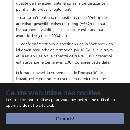
qualité de travailleur salarié au sens de l’article 1er,
point a), du présent règlement:
—conformément aux dispositions de la Wet op de
arbeidsongeschiktheidsverzekering (WAO) (loi sur
l’assurance-invalidité), si l’incapacité est survenue
avant le 1er janvier 2004, ou
— conformément aux dispositions de la Wet Werk en
inkomen naar arbeidsvermogen (WIA) (loi sur le travail
et le revenu selon la capacité de travail), si l’incapacité
est survenue le 1er janvier 2004 ou après cette date;
ii) lorsque, avant la survenance de l’incapacité de
travail, cette personne a exercé en dernier lieu une
activité en qualité de travailleur non salarié au sens de
l’article 1er, point b), du présent règlement,
Ce site web utilise des cookies.
conformément aux dispositions de la Wet
Les cookies sont utilisés pour vous permettre une utilisation
arbeidsongeschiktheidsverzekering zelfstandigen
optimale de notre site web.
(WAZ) (loi relative aux prestations d’invalidité des
travailleurs non-salariés), si l’incapacité de travail est
Compris!
survenue avant le 1er août 2004.