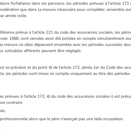
ations forfaitaires dans les pensions, les périodes prévues à l'article 1
onsidération que dans la mesure nécessaire pour compléter, ensemble ave
r année civile.
férence prévue à l'article 221 du code des assurances sociales, les périod
anvier 1988, sont censées avoir été portées en compte simultanément ave
 mesure où elles dépassent ensemble avec les périodes susvisées douze
nus cotisables afférents peuvent être négligés.
t se prévaloir et du point 4) de l'article 172, alinéa 1er du Code des as
cle, les périodes sont mises en compte uniquement au titre des périodes
s prévues à l'article 172, 4) du code des assurances sociales il est prés
uve contraire
iée,
professionnelle alors que le père n'exerçait pas une telle occupation,
,