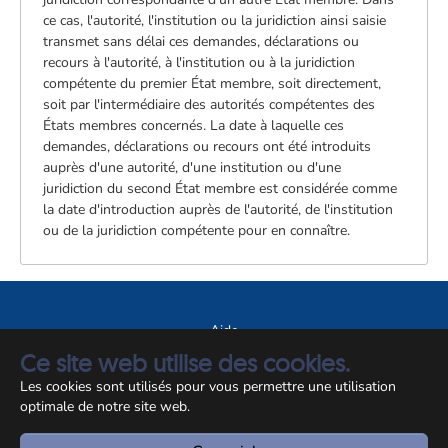
ce cas, l'autorité, l'institution ou la juridiction ainsi saisie
transmet sans délai ces demandes, déclarations ou
recours à l'autorité, à l'institution ou à la juridiction
compétente du premier État membre, soit directement,
soit par l'intermédiaire des autorités compétentes des
États membres concernés. La date à laquelle ces
demandes, déclarations ou recours ont été introduits
auprès d'une autorité, d'une institution ou d'une
juridiction du second État membre est considérée comme
la date d'introduction auprès de l'autorité, de l'institution
ou de la juridiction compétente pour en connaître.
Aide
Ce site web utilise des cookies.
A propos du site
Les cookies sont utilisés pour vous permettre une utilisation
Notice légale
optimale de notre site web.
© CCSS 2026