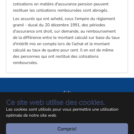
cotisations en matière d'assurance pension peuvent
restituer les cotisations remboursées sont abrogés.
Les assurés qui ont acheté, sous l'empire du règlement
grand - ducal du 20 décembre 1991, des périodes
d'assurance ont droit, sur demande, au remboursement
de la différence entre le montant calculé sur base du taux
d'intérêt mis en compte lors de l'achat et le montant
calculé au taux de quatre pour cent. Il en est de même
des personnes qui ont restitué des cotisations
remboursées.
Aide
Ce site web utilise des cookies.
A propos du site
Les cookies sont utilisés pour vous permettre une utilisation
Notice légale
optimale de notre site web.
© CCSS 2026
Compris!