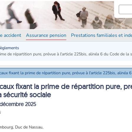
e accident
Assurance pension
Prestations familiales et in
èglements
e de répartition pure, prévue à l'article 225bis, alinéa 6 du Code de la s
x fixant la prime de répartition pure, prévue à l'article 225bis, alinéa 6
x fixant la prime de répartition pure, prév
 sécurité sociale
 décembre 2025
5
mbourg, Duc de Nassau,