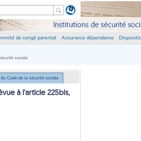
demnité de congé parental
Assurance dépendance
Disposit
écurité sociale
 du Code de la sécurité sociale
ue à l'article 225bis,