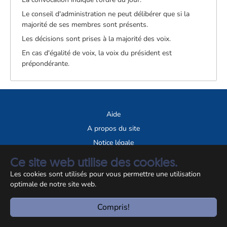
Le conseil d'administration ne peut délibérer que si la
majorité de ses membres sont présents.
Les décisions sont prises à la majorité des voix.
En cas d'égalité de voix, la voix du président est
prépondérante.
Aide
A propos du site
Notice légale
Ce site web utilise des cookies.
© CCSS 2026
Les cookies sont utilisés pour vous permettre une utilisation
optimale de notre site web.
Compris!