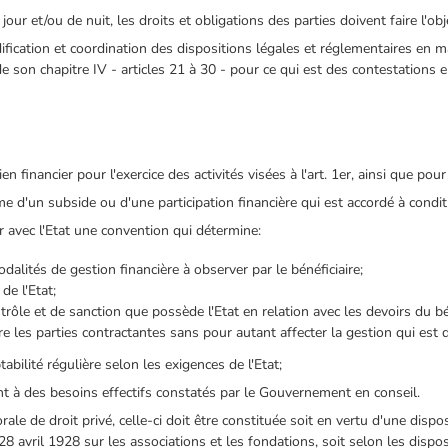
ur et/ou de nuit, les droits et obligations des parties doivent faire l'obje
ification et coordination des dispositions légales et réglementaires en m
de son chapitre IV - articles 21 à 30 - pour ce qui est des contestations en
n financier pour l'exercice des activités visées à l'art. 1er, ainsi que pour
e d'un subside ou d'une participation financière qui est accordé à condit
er avec l'Etat une convention qui détermine:
odalités de gestion financière à observer par le bénéficiaire;
de l'Etat;
rôle et de sanction que possède l'Etat en relation avec les devoirs du bén
e les parties contractantes sans pour autant affecter la gestion qui est d
abilité régulière selon les exigences de l'Etat;
ent à des besoins effectifs constatés par le Gouvernement en conseil.
ale de droit privé, celle-ci doit être constituée soit en vertu d'une dispos
 28 avril 1928 sur les associations et les fondations, soit selon les dispo