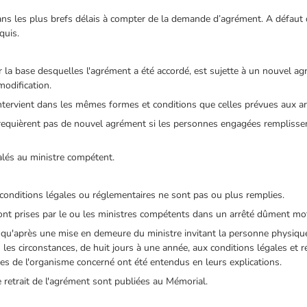
ans les plus brefs délais à compter de la demande d’agrément. A défaut d
quis.
r la base desquelles l'agrément a été accordé, est sujette à un nouvel a
modification.
intervient dans les mêmes formes et conditions que celles prévues aux art
quièrent pas de nouvel agrément si les personnes engagées remplissent 
lés au ministre compétent.
s conditions légales ou réglementaires ne sont pas ou plus remplies.
sont prises par le ou les ministres compétents dans un arrêté dûment mot
nir qu'après une mise en demeure du ministre invitant la personne physiq
 les circonstances, de huit jours à une année, aux conditions légales et 
s de l'organisme concerné ont été entendus en leurs explications.
e retrait de l'agrément sont publiées au Mémorial.