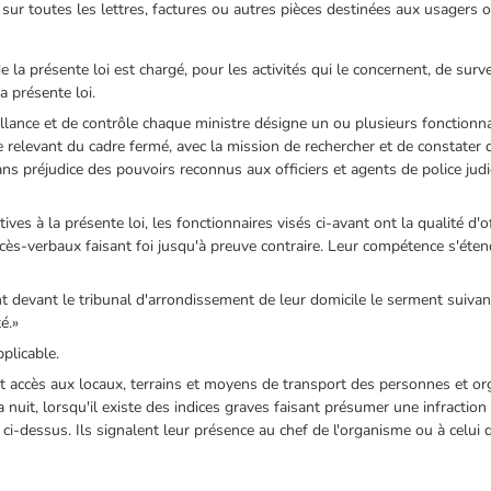
sur toutes les lettres, factures ou autres pièces destinées aux usagers o
e la présente loi est chargé, pour les activités qui le concernent, de surv
la présente loi.
lance et de contrôle chaque ministre désigne un ou plusieurs fonctionnaire
 relevant du cadre fermé, avec la mission de rechercher et de constater de
ns préjudice des pouvoirs reconnus aux officiers et agents de police judi
ives à la présente loi, les fonctionnaires visés ci-avant ont la qualité d'offi
cès-verbaux faisant foi jusqu'à preuve contraire. Leur compétence s'étend
nt devant le tribunal d'arrondissement de leur domicile le serment suivan
té.»
pplicable.
t accès aux locaux, terrains et moyens de transport des personnes et org
uit, lorsqu'il existe des indices graves faisant présumer une infraction à
ci-dessus. Ils signalent leur présence au chef de l'organisme ou à celui qu