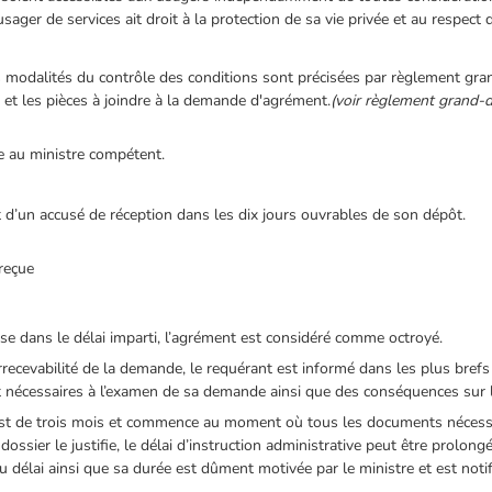
sager de services ait droit à la protection de sa vie privée et au respect 
s modalités du contrôle des conditions sont précisées par règlement gra
et les pièces à joindre à la demande d'agrément.
(voir règlement grand-
e au ministre compétent.
 d’un accusé de réception dans les dix jours ouvrables de son dépôt.
 reçue
se dans le délai imparti, l’agrément est considéré comme octroyé.
ecevabilité de la demande, le requérant est informé dans les plus brefs
écessaires à l’examen de sa demande ainsi que des conséquences sur le 
e est de trois mois et commence au moment où tous les documents nécessa
ssier le justifie, le délai d’instruction administrative peut être prolon
du délai ainsi que sa durée est dûment motivée par le ministre et est noti