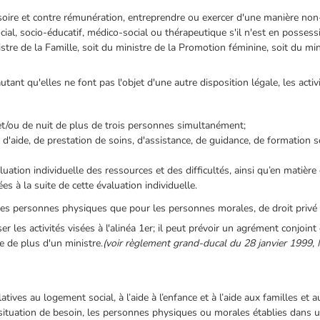
ssoire et contre rémunération, entreprendre ou exercer d'une manière non-
al, socio-éducatif, médico-social ou thérapeutique s'il n'est en possessi
tre de la Famille, soit du ministre de la Promotion féminine, soit du min
nt qu'elles ne font pas l'objet d'une autre disposition légale, les activ
r et/ou de nuit de plus de trois personnes simultanément;
n, d'aide, de prestation de soins, d'assistance, de guidance, de formation s
aluation individuelle des ressources et des difficultés, ainsi qu’en matière
s à la suite de cette évaluation individuelle.
les personnes physiques que pour les personnes morales, de droit privé e
 les activités visées à l'alinéa 1er; il peut prévoir un agrément conjoint
e de plus d'un ministre.
(voir règlement grand-ducal du 28 janvier 1999, 
elatives au logement social, à l’aide à l’enfance et à l’aide aux familles 
ituation de besoin, les personnes physiques ou morales établies dans u