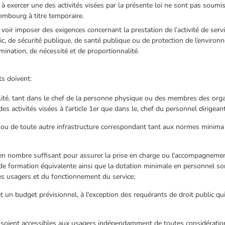
à exercer une des activités visées par la présente loi ne sont pas soum
xembourg à titre temporaire.
 voir imposer des exigences concernant la prestation de l’activité de ser
blic, de sécurité publique, de santé publique ou de protection de l’envir
mination, de nécessité et de proportionnalité.
ts doivent:
ilité, tant dans le chef de la personne physique ou des membres des org
s activités visées à l'article 1er que dans le, chef du personnel dirigea
ou de toute autre infrastructure correspondant tant aux normes minima d
 en nombre suffisant pour assurer la prise en charge ou l'accompagnemen
 de formation équivalente ainsi que la dotation minimale en personnel so
es usagers et du fonctionnement du service;
 et un budget prévisionnel, à l'exception des requérants de droit public qu
;
es soient accessibles aux usagers indépendamment de toutes considératio