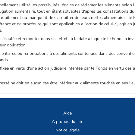
nnellement utilisé les possibilités légales de réclamer les aliments selon
ligation alimentaire, tout en étant solvables d'après les constatations d
parfaitement ou manquent de s'acquitter de leurs dettes alimentaires, le 
ence et de procédure qui sont applicables à l'action de celui-ci, agir en jus
s.
de écoulée et remonter dans ses effets à la date à laquelle le Fonds a in
eur obligation.
imentaires ou renonciations à des aliments contenues dans des conventi
onds.
fixée en vertu d'une action judiciaire intentée par le Fonds en vertu des a
ssé ne doit en aucun cas être inférieur aux aliments touchés en ses lieu
Aide
A propos du site
Notice légale