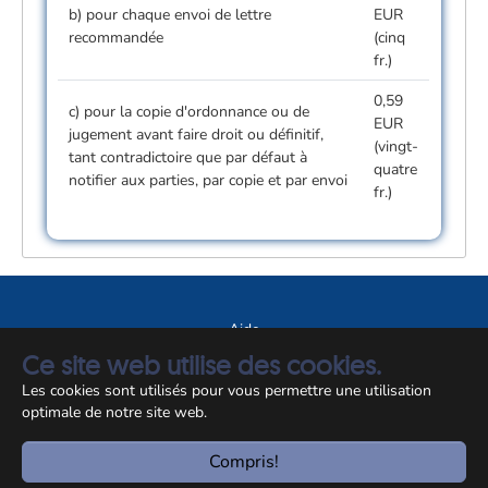
b) pour chaque envoi de lettre
EUR
recommandée
(cinq
fr.)
0,59
c) pour la copie d'ordonnance ou de
EUR
jugement avant faire droit ou définitif,
(vingt­
tant contradictoire que par défaut à
quatre
notifier aux parties, par copie et par envoi
fr.)
Aide
Ce site web utilise des cookies.
A propos du site
Les cookies sont utilisés pour vous permettre une utilisation
Notice légale
optimale de notre site web.
© CCSS 2026
Compris!