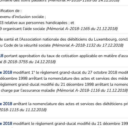
domaine des soins palliatifs
(Mémorial A-2018-1169 du 24.12.2018)
fication de :
revenu d’inclusion sociale ;
03 relative aux personnes handicapées ; et
 organisant l’aide sociale
(Mémorial A-2018-1165 du 21.12.2018)
de santé et l’Association nationale des diététiciens du Luxembourg, conc
du Code de la sécurité sociale
(Mémorial A-2018-1132 du 17.12.2018)
18
portant approbation du taux de cotisation applicable en matière d'ass
al B-2018-3755 du 14.12.2018)
re 2018
modifiant 1° le règlement grand-ducal du 27 octobre 2018 modif
décembre 1998 arrêtant la nomenclature des actes et services des médec
le règlement grand-ducal modifié du 21 décembre 1998 arrêtant la nomenc
n charge par l’assurance maladie
(Mémorial A-2018-1116 du 11.12.2018)
re 2018
arrêtant la nomenclature des actes et services des diététiciens pr
2018-1115 du 11.12.2018)
re 2018
modifiant le règlement grand-ducal modifié du 21 décembre 199