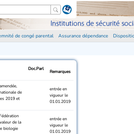
demnité de congé parental
Assurance dépendance
Disposit
Doc.Parl
Remarques
é amendée,
entrée en
nationale de
vigueur le
ces 2019 et
01.01.2019
 Fédération
entrée en
valeur de la
vigueur le
e biologie
01.01.2019