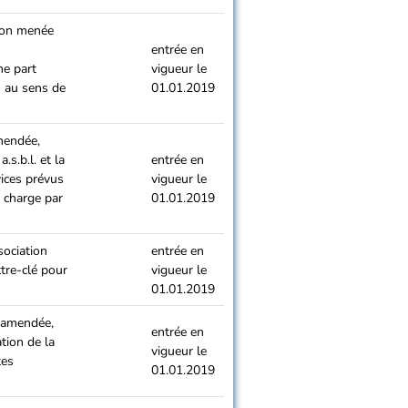
tion menée
entrée en
ne part
vigueur le
s au sens de
01.01.2019
amendée,
s.b.l. et la
entrée en
vices prévus
vigueur le
n charge par
01.01.2019
sociation
entrée en
ttre-clé pour
vigueur le
01.01.2019
é amendée,
entrée en
tion de la
vigueur le
tes
01.01.2019