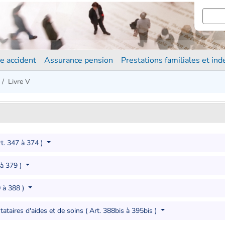
e accident
Assurance pension
Prestations familiales et in
Livre V
rt. 347 à 374 )
 à 379 )
0 à 388 )
tataires d'aides et de soins ( Art. 388bis à 395bis )