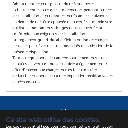
l’abattement ne peut pas conduire à une perte.
L’abattement est accordé, sur demande, pendant l’année
de l’installation et pendant les neufs années suivantes.
La demande doit être appuyée d’un certificat du ministre
qui fixe le montant des charges nettes et certifie la
conformité aux exigences de l’installation.
Un règlement grand-ducal définit la notion de charges
nettes et peut fixer d’autres modalités d’application de la
présente disposition.
Tout acte qui donne lieu au remboursement des aides
allouées en vertu du présent article a également pour
effet d’enlever aux charges nettes leur caractère
déductible et donne lieu à une imposition rectificative des
années en cause.
Aide
Ce site web utilise des cookies.
A propos du site
Les cookies sont utilisés pour vous permettre une utilisation
Notice légale