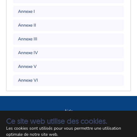
Annexe I
Annexe II
Annexe III
Annexe IV
Annexe V
Annexe VI
Aide
Ce site web utilise des cookies.
A propos du site
Les cookies sont utilisés pour vous permettre une utilisation
Notice légale
optimale de notre site web.