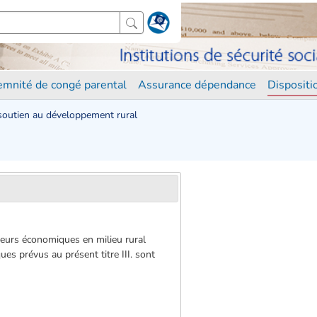
demnité de congé parental
Assurance dépendance
Disposit
 soutien au développement rural
cteurs économiques en milieu rural
s prévus au présent titre III. sont