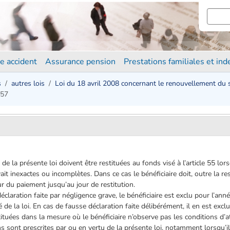
e accident
Assurance pension
Prestations familiales et in
s
autres lois
Loi du 18 avril 2008 concernant le renouvellement du
 57
 de la présente loi doivent être restituées au fonds visé à l’article 55 l
ait inexactes ou incomplètes. Dans ce cas le bénéficiaire doit, outre la re
our du paiement jusqu’au jour de restitution.
claration faite par négligence grave, le bénéficiaire est exclu pour l’anné
e la loi. En cas de fausse déclaration faite délibérément, il en est excl
ituées dans la mesure où le bénéficiaire n’observe pas les conditions d’at
s sont prescrites par ou en vertu de la présente loi, notamment lorsqu’il ce