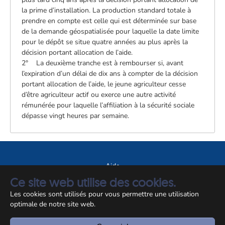
la prime d’installation. La production standard totale à
prendre en compte est celle qui est déterminée sur base
de la demande géospatialisée pour laquelle la date limite
pour le dépôt se situe quatre années au plus après la
décision portant allocation de l’aide.
2° La deuxième tranche est à rembourser si, avant
l’expiration d’un délai de dix ans à compter de la décision
portant allocation de l’aide, le jeune agriculteur cesse
d’être agriculteur actif ou exerce une autre activité
rémunérée pour laquelle l’affiliation à la sécurité sociale
dépasse vingt heures par semaine.
Aide
Ce site web utilise des cookies.
A propos du site
Les cookies sont utilisés pour vous permettre une utilisation
Notice légale
optimale de notre site web.
© CCSS 2026