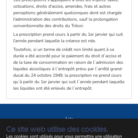
cotisations, droits d'accise, amendes, frais et autres
perceptions généralement quelconques dont est chargée
l'administration des contributions, sauf la prolongation
conventionnelle des droits du Trésor.
La prescription prend cours à partir du 1er janvier qui suit
l'année pendant laquelle la créance est née.
Toutefois, si un terme de crédit non limité quant à sa
durée a été accordé pour le paiement du droit d´accise et
de la taxe de consommation en raison de l´admission des
liquides alcooliques à l´entrepôt prévu par l´arrêté grand-
ducal du 24 octobre 1949, la prescription ne prend cours
qu´à partir du 1er janvier qui suit l´année pendant laquelle
les liquides ont été enlevés de l´entrepôt.
Aide
Ce site web utilise des cookies.
A propos du site
Les cookies sont utilisés pour vous permettre une utilisation
Notice légale