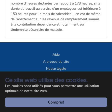
nombre d’heures déclarées par rapport à 173 heures, si la
durée du travail au service d’un employeur est inférieure à
150 heures pour un mois de calendrier. Il en est de même
de l’abattement sur les revenus de remplacement soumis
à la contribution dépendance et notamment sur
l’indemnité pécuniaire de maladie.
Aide
A propos du site
Notice légale
Ce site web utilise des cookies.
© CCSS 2026
Les cookies sont utilisés pour vous permettre une utilisation
optimale de notre site web.
Compris!