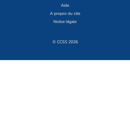
Aide
A propos du site
Notice légale
© CCSS 2026