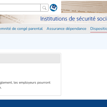
demnité de congé parental
Assurance dépendance
Disposit
 règlement, les employeurs pourront
n.