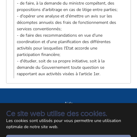
- de faire, à la demande du ministre compétent, des
propositions d'arbitrage en cas de litige entre parties;
- d'opérer une analyse et d'émettre un avis sur les
décomptes annuels des frais de fonctionnement des
services conventionnés;
- de faire des recommandations en vue d'une
coordination et d'une planification des différentes
activités pour lesquelles l'Etat accorde une
participation financière;
- d'étudier, soit de sa propre initiative, soit à la
demande du Gouvernement toute question se
rapportant aux activités visées à l'article 1er.
Aide
Ce site web utilise des cookies.
A propos du site
Les cookies sont utilisés pour vous permettre une utilisation
Notice légale
optimale de notre site web.
© CCSS 2026