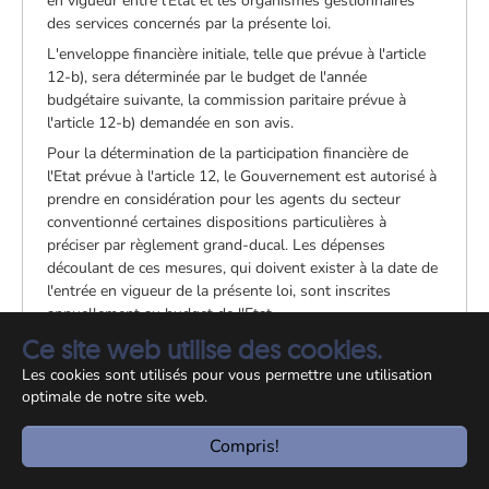
en vigueur entre l'Etat et les organismes gestionnaires
des services concernés par la présente loi.
L'enveloppe financière initiale, telle que prévue à l'article
12-b), sera déterminée par le budget de l'année
budgétaire suivante, la commission paritaire prévue à
l'article 12-b) demandée en son avis.
Pour la détermination de la participation financière de
l'Etat prévue à l'article 12, le Gouvernement est autorisé à
prendre en considération pour les agents du secteur
conventionné certaines dispositions particulières à
préciser par règlement grand-ducal. Les dépenses
découlant de ces mesures, qui doivent exister à la date de
l'entrée en vigueur de la présente loi, sont inscrites
annuellement au budget de l'Etat.
Art. 24
Ce site web utilise des cookies.
Les personnes physiques et morales, qui exercent leur
Les cookies sont utilisés pour vous permettre une utilisation
activité depuis plus d'une année et qui ne remplissent pas
optimale de notre site web.
à la date d'entrée en vigueur de la présente loi les
conditions pour obtenir l'agrément prévu à l'article 2,
Compris!
disposent d'un délai ne pouvant excéder cinq ans pour se
conformer aux dispositions de la présente loi.