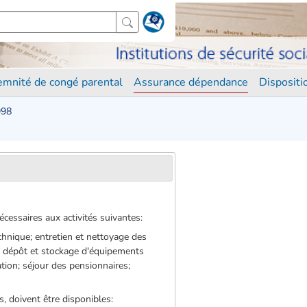
demnité de congé parental
Assurance dépendance
Disposit
998
cessaires aux activités suivantes:
echnique; entretien et nettoyage des
es; dépôt et stockage d'équipements
ation; séjour des pensionnaires;
s, doivent être disponibles: