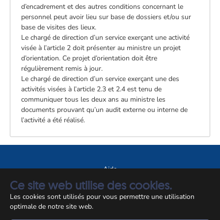
d’encadrement et des autres conditions concernant le
personnel peut avoir lieu sur base de dossiers et/ou sur
base de visites des lieux.
Le chargé de direction d’un service exerçant une activité
visée à l’article 2 doit présenter au ministre un projet
d’orientation. Ce projet d’orientation doit être
régulièrement remis à jour.
Le chargé de direction d’un service exerçant une des
activités visées à l’article 2.3 et 2.4 est tenu de
communiquer tous les deux ans au ministre les
documents prouvant qu’un audit externe ou interne de
l’activité a été réalisé.
Aide
Ce site web utilise des cookies.
A propos du site
Les cookies sont utilisés pour vous permettre une utilisation
Notice légale
optimale de notre site web.
© CCSS 2026